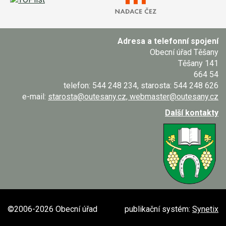
Adresa a telefonní spojení
Obecní úřad Těšany
Těšany 141
664 54
telefon: 544 248 234, starosta: 544 248 626
e-mail:
starosta@outesany.cz, webmaster@outesany.cz
Další kontakty
©2006-2026 Obecní úřad
publikační systém:
Synetix