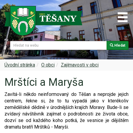
Hledat
Naše obec
Úřední deska
Spolky a sdružení
Škola
Z historie
Samospráva
Kultura
Farnost
Úvodní stránka
O obci
Zajímavosti v obci
Mrštíci a Maryša
Památky v Těšanech
Dokumenty obce
Obecní knihovna
Služby, firmy
Zavítá-li někdo neinformovaný do Těšan a neprojde jejich
Zajímavosti v obci
Projekty
Srub
Zdravotní služby
centrem, řekne si, že to tu vypadá jako v kterékoliv
zemědělské dědi­ně v úrodnějších krajích Moravy. Bude-li se
Znak a prapor obce
Matrika
Sport
Foto, video
zvídavý návštěvník zajímat o pod­robnosti ze života obce,
dozví se od každého koho potká, že vesnice je dějištěm
Virtuální prohlídka
Hlášení rozhlasu
Ohlédnutí za lety 2015-2019
Rezervační systém obce
dramatu bratří Mrštíků - Maryši.