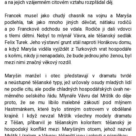
a na jejich vzájemném citovém vztahu rozpřá­dal děj.
Francek musel jako chudý chasník na vojnu a Maryša
podlehla, tak jako mnoho jiných děvčat, nátlaku rodičů
a po Franckově odchodu se vdala. Rodiče ji dali vdovci
s třemi dětmi. Nebyl to mlynář Vávra, ale těšanský sedlák
Felix Turek. Jeho výstavní grunt stál naproti Horákovu domu,
a když Maryša viděla vyjíždět z Turkových vrat hospodáře
s koňmi, nikdy ji nenapadalo, že bude jednou jeho ženou, byl
mezi nimi značný věkový rozdíl.
Maryšin manžel i otec představují v dramatu tvrdé
a neústupné těšanské typy, jež určovaly osudy mladých lidí
ne podle citu, ale podle chladných hospodářských úvah ne­
měnného selského řádu. Mlynáře Vávru dal Mrštík do děje
proto, že se mu líbilo malebné zákoutí pod mlýnem
Hastrmánkem, které bylo stinným ostrovem v obdělané
krajině. I když nevzal Mrštík všechny modely dramatu
z Těšan, přibarvil je těšanským koloritem: těšanský je
hospodský konflikt mezi Maryšiným otcem, jehož nazval
Mrštík Lízalem, a Vávrou, těšanští jsou i rekruti s písničkou.