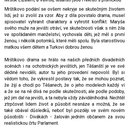
Mrštíkovo podání se ovšem nekryje se skutečným životem
lidí, jež si zvolil za vzor. Aby z díla povstalo drama, musel
spisovatel vyhranit charaktery a vyhrotit konflikt. Maryša
svého muže na jevišti otráví, ve skutečnosti však s ním žila
ve spořádaném manželství, vy­chovala děti, jež měl s první
ženou, i několik potomků, které měli spolu. Byla starostlivou
matkou všem dětem a Turkovi dobrou ženou.
Mrštíkovo drama se hrálo na našich předních divadelních
scénách i na ochotnických jevištích, jen Těšanští je ve své
dědině neviděli; autor tu jeho provedení nepovolil. Byl si
vědom toho, že vykreslil postavy tak, že se mohou poznat,
že žijí a chodí po Těšanech, že o jeho modelech každý ví
a že se na ně dívá ne podle skutečnos­ti, ale podle podoby,
jež jim dal na jevišti, a ta nebyla vždy záviděníhodná. Nechtěl
ztrp­čovat lidem život a působit nesnáze a možná, že se
také obával důsledků, neboť byl později ve svém novém
působišti - Divákách - ža­lován jedním občanem za svou
realistickou črtu Parlament.