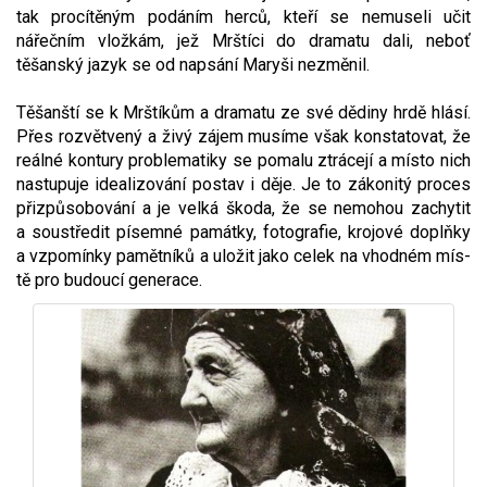
tak procítěným podáním herců, kteří se nemuseli učit
nářečním vložkám, jež Mrštíci do dramatu dali, neboť
těšanský ja­zyk se od napsání Maryši nezměnil.
Těšanští se k Mrštíkům a dramatu ze své dědiny hrdě hlásí.
Přes rozvětvený a živý zájem musí­me však konstatovat, že
reálné kontury proble­matiky se pomalu ztrácejí a místo nich
nastu­puje idealizování postav i děje. Je to zákonitý proces
přizpůsobování a je velká škoda, že se nemohou zachytit
a soustředit písemné památ­ky, fotografie, krojové doplňky
a vzpomínky pamětníků a uložit jako celek na vhodném mís­
tě pro budoucí generace.