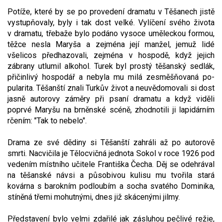
Potíže, které by se po provedení dramatu v Těšanech jistě
vystupňovaly, byly i tak dost velké. Vylíčení svého života
v dra­matu, třebaže bylo podáno vysoce uměleckou formou,
těžce nesla Maryša a zejména její man­žel, jemuž lidé
všelicos předhazovali, zejména v hospodě, když jejich
zábrany utlumil alkohol. Turek byl prostý těšanský sedlák,
přičinlivý hospodář a nebyla mu milá zesměšňovaná po­
pularita. Těšanští znali Turkův život a neuvě­domovali si dost
jasně autorovy záměry při psaní dramatu a když viděli
poprvé Maryšu na brněnské scéně, zhodnotili ji lapidárním
rče­ním: "Tak to nebelo".
Drama ze své dědiny si Těšanští zahráli až po autorově
smrti. Nacvičila je Tělo­cvičná jednota Sokol v roce 1926 pod
vedením místního učitele Františka Čecha. Děj se odehrával
na těšanské návsi a působivou kulisu mu tvo­řila stará
kovárna s barokním podloubím a so­cha svatého Dominika,
stíněná třemi mohut­nými, dnes již skácenými jilmy.
Představení bylo velmi zdařilé jak zásluhou pečlivé režie,