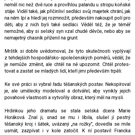
ne­měl nic než dvě ruce a provlhlou palandu u stropu koňské
stáje. Viděl také, jak přičinliví sedláci svůj majetek chrání, jak
na něm lpí a hledí jej rozmnožit, především nakoupit polí pro
děti, aby z nich byli také sedláci. Věděl též, že je téměř
nemožné, aby si selský syn vzal chudé děvče, nebo aby se
nemajetný chasník přiženil na grunt.
Mrštík si dobře uvědomoval, že tyto skutečnosti vyplývají
z tehdejších hospodářsko-společenských poměrů, věděl, že
je nemůže změnit, ale chtěl na ně upozornit. Chtěl protes­
tovat a zastat se mladých lidí, kteří jimi přede­vším trpěli.
Ke své práci si vybral řadu těšan­ských postav. Nekopíroval
je, ale umělecky modeloval a dotvářel, aby vynikly jejich
pova­hové vlastnosti a vytvořily obraz, který měl na mysli.
Hrdinkou jeho dramatu se stala sel­ská dcera Marie
Horáková. Znal ji, snad se mu i líbila, slušel jí pestrý
těšanský kroj i šátek, uvázaný „na rožky", dovedla se mile
usmát, zazpívat i v kole zatočit. K ní postavil Francka