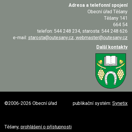
Adresa a telefonní spojení
Obecní úřad Těšany
Těšany 141
664 54
telefon: 544 248 234, starosta: 544 248 626
e-mail:
starosta@outesany.cz, webmaster@outesany.cz
Další kontakty
©2006-2026 Obecní úřad
publikační systém:
Synetix
Těšany,
prohlášení o přístupnosti