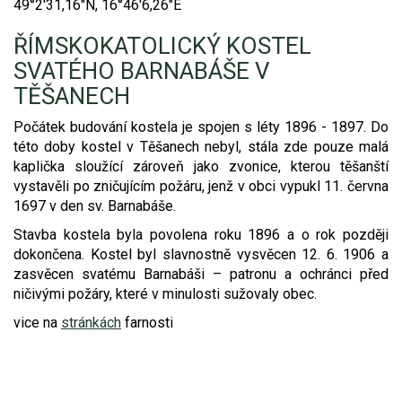
49°2'31,16"N, 16°46'6,26"E
Video - průlet dronem
Poruchy, omezení
Okolní obce
Nabídka práce
ŘÍMSKOKATOLICKÝ KOSTEL
SVATÉHO BARNABÁŠE V
Naše koně
Mapové služby
Smuteční oznámení
TĚŠANECH
Kontakty a info
Odkazy
Počátek budování kostela je spojen s léty 1896 - 1897. Do
této doby kostel v Těšanech nebyl, stála zde pouze malá
Zpravodaj
kaplička sloužící zároveň jako zvonice, kterou těšanští
vystavěli po zničujícím požáru, jenž v obci vypukl 11. června
1697 v den sv. Barnabáše.
Stavba kostela byla povolena roku 1896 a o rok později
dokončena. Kostel byl slavnostně vysvěcen 12. 6. 1906 a
zasvěcen svatému Barnabáši – patronu a ochránci před
ničivými požáry, které v minulosti sužovaly obec.
vice na
stránkách
farnosti