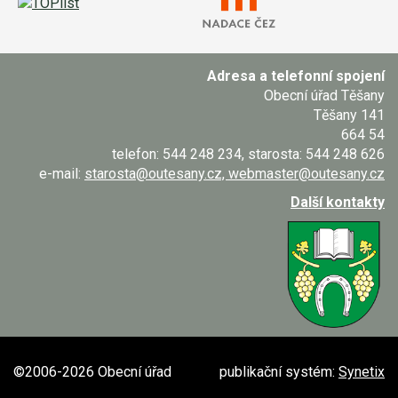
Adresa a telefonní spojení
Obecní úřad Těšany
Těšany 141
664 54
telefon: 544 248 234, starosta: 544 248 626
e-mail:
starosta@outesany.cz, webmaster@outesany.cz
Další kontakty
©2006-2026 Obecní úřad
publikační systém:
Synetix