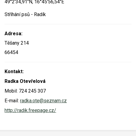
49°2'34,91"N, 16°45'56,54"E
Video - průlet dronem
Poruchy, omezení
Okolní obce
Nabídka práce
Stříhání psů - Radík
Naše koně
Mapové služby
Smuteční oznámení
Adresa:
Kontakty a info
Odkazy
Těšany 214
66454
Zpravodaj
Kontakt:
Radka Otevřelová
Mobil: 724 245 307
E-mail:
radka.ote@seznam.cz
http://radik.freepage.cz/