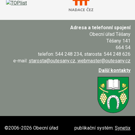
Adresa a telefonní spojení
Obecní úřad Těšany
Těšany 141
664 54
telefon: 544 248 234, starosta: 544 248 626
e-mail:
starosta@outesany.cz, webmaster@outesany.cz
Další kontakty
©2006-2026 Obecní úřad
publikační systém:
Synetix