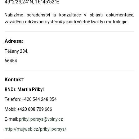
49°2'29,24"N, 16°45'52"E
Video - průlet dronem
Poruchy, omezení
Okolní obce
Nabídka práce
Nabízíme poradenství a konzultace v oblasti dokumentace,
zavádění i udržování systémů jakosti včetně kvality i metrologie.
Naše koně
Mapové služby
Smuteční oznámení
Kontakty a info
Odkazy
Adresa:
Těšany 234,
Zpravodaj
66454
Kontakt:
RNDr. Martin Přibyl
Telefon:
+420 544 248 354
Mobil:
+420 608 709 666
E-mail:
pribyl.porsys@volny.cz
http://mujweb.cz/pribyl.porsys/