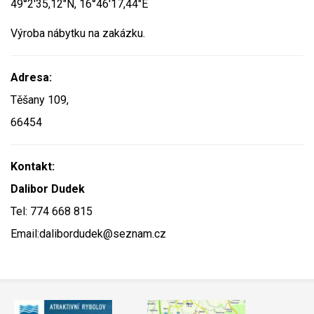
49°2'35,12"N, 16°46'17,44"E
Video - průlet dronem
Poruchy, omezení
Okolní obce
Nabídka práce
Výroba nábytku na zakázku.
Naše koně
Mapové služby
Smuteční oznámení
Adresa:
Kontakty a info
Odkazy
Těšany 109,
66454
Zpravodaj
Kontakt:
Dalibor Dudek
Tel: 774 668 815
Email:dalibordudek@seznam.cz