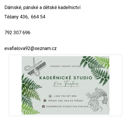
Video - průlet dronem
Poruchy, omezení
Okolní obce
Nabídka práce
Dámské, pánské a dětské kadeřnictví
Těšany 436, 664 54
Naše koně
Mapové služby
Smuteční oznámení
792 307 696
Kontakty a info
Odkazy
evafialova92@seznam.cz
Zpravodaj