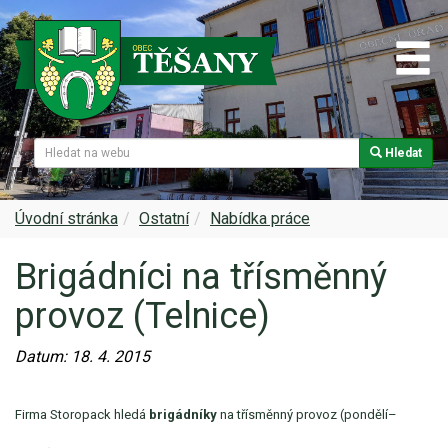
Hledat
Naše obec
Úřední deska
Spolky a sdružení
Škola
Z historie
Samospráva
Kultura
Farnost
Úvodní stránka
Ostatní
Nabídka práce
Brigádníci na třísměnný
Památky v Těšanech
Dokumenty obce
Obecní knihovna
Služby, firmy
provoz (Telnice)
Zajímavosti v obci
Projekty
Srub
Zdravotní služby
Datum:
18. 4. 2015
Znak a prapor obce
Matrika
Sport
Foto, video
Firma Storopack hledá
brigádníky
na třísměnný provoz (pondělí–
Virtuální prohlídka
Hlášení rozhlasu
Ohlédnutí za lety 2015-2019
Rezervační systém obce