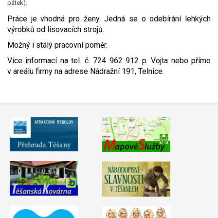
pátek).
Video - průlet dronem
Poruchy, omezení
Okolní obce
Nabídka práce
Práce je vhodná pro ženy. Jedná se o odebírání lehkých
výrobků od lisovacích strojů.
Naše koně
Mapové služby
Smuteční oznámení
Možný i stálý pracovní poměr.
Více informací na tel. č. 724 962 912 p. Vojta nebo přímo
Kontakty a info
Odkazy
v areálu firmy na adrese Nádražní 191, Telnice.
Zpravodaj