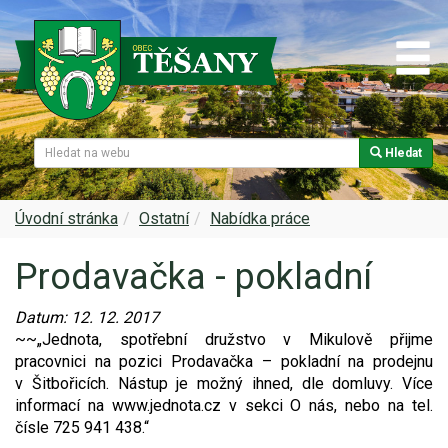
Hledat
Naše obec
Úřední deska
Spolky a sdružení
Škola
Z historie
Samospráva
Kultura
Farnost
Úvodní stránka
Ostatní
Nabídka práce
Prodavačka - pokladní
Památky v Těšanech
Dokumenty obce
Obecní knihovna
Služby, firmy
Datum:
12. 12. 2017
Zajímavosti v obci
Projekty
Srub
Zdravotní služby
~~„Jednota, spotřební družstvo v Mikulově přijme
pracovnici na pozici Prodavačka – pokladní na prodejnu
Znak a prapor obce
Matrika
Sport
Foto, video
v Šitbořicích. Nástup je možný ihned, dle domluvy. Více
informací na www.jednota.cz v sekci O nás, nebo na tel.
Virtuální prohlídka
Hlášení rozhlasu
Ohlédnutí za lety 2015-2019
Rezervační systém obce
čísle 725 941 438.“