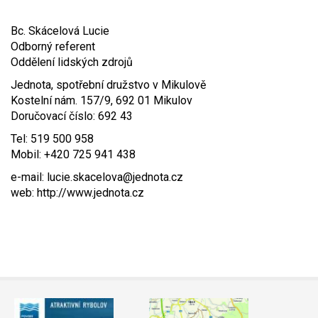
Video - průlet dronem
Poruchy, omezení
Okolní obce
Nabídka práce
Bc. Skácelová Lucie
Odborný referent
Naše koně
Mapové služby
Smuteční oznámení
Oddělení lidských zdrojů
Jednota, spotřební družstvo v Mikulově
Kontakty a info
Odkazy
Kostelní nám. 157/9, 692 01 Mikulov
Doručovací číslo: 692 43
Zpravodaj
Tel: 519 500 958
Mobil: +420 725 941 438
e-mail: lucie.skacelova@jednota.cz
web: http://www.jednota.cz