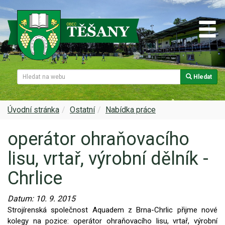
Hledat
Naše obec
Úřední deska
Spolky a sdružení
Škola
Z historie
Samospráva
Kultura
Farnost
Úvodní stránka
Ostatní
Nabídka práce
operátor ohraňovacího
Památky v Těšanech
Dokumenty obce
Obecní knihovna
Služby, firmy
lisu, vrtař, výrobní dělník -
Zajímavosti v obci
Projekty
Srub
Zdravotní služby
Chrlice
Znak a prapor obce
Matrika
Sport
Foto, video
Datum:
10. 9. 2015
Strojírenská společnost Aquadem z Brna-Chrlic přijme nové
Virtuální prohlídka
Hlášení rozhlasu
Ohlédnutí za lety 2015-2019
Rezervační systém obce
kolegy na pozice: operátor ohraňovacího lisu, vrtař, výrobní