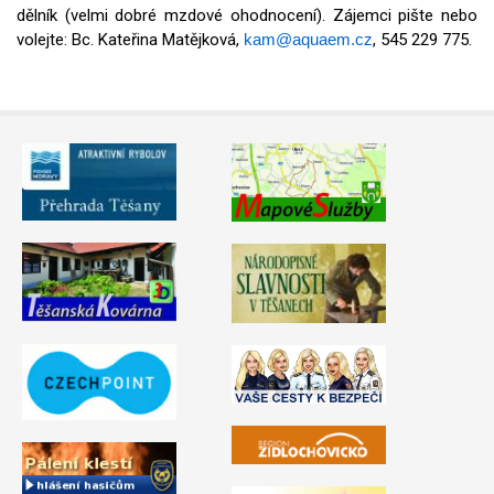
dělník (velmi dobré mzdové ohodnocení). Zájemci pište nebo
Video - průlet dronem
Poruchy, omezení
Okolní obce
Nabídka práce
volejte: Bc. Kateřina Matějková,
kam@aquaem.cz
, 545 229 775.
Naše koně
Mapové služby
Smuteční oznámení
Kontakty a info
Odkazy
Zpravodaj