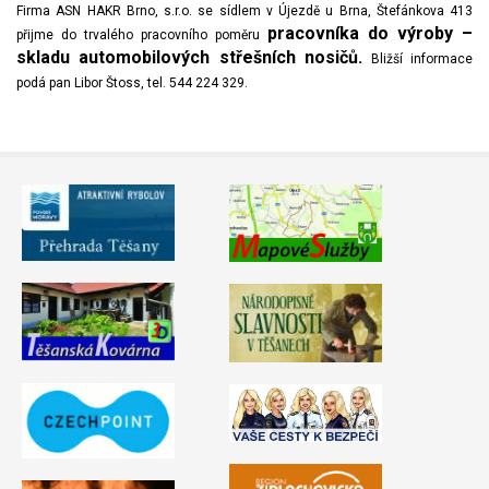
Firma ASN HAKR Brno, s.r.o. se sídlem v Újezdě u Brna, Štefánkova 413
Video - průlet dronem
Poruchy, omezení
Okolní obce
Nabídka práce
pracovníka do výroby –
přijme do trvalého pracovního poměru
skladu automobilových střešních nosičů.
Bližší informace
Naše koně
Mapové služby
Smuteční oznámení
podá pan Libor Štoss, tel. 544 224 329.
Kontakty a info
Odkazy
Zpravodaj