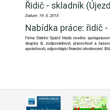
Řidič - skladník (Újez
Video - průlet dronem
Poruchy, omezení
Okolní obce
Nabídka práce
Datum:
19. 5. 2015
Naše koně
Mapové služby
Smuteční oznámení
Nabídka práce: řidič -
Kontakty a info
Odkazy
Firma Elektro Spáčil hledá nového spolupracovní
Zpravodaj
skupiny B, zodpovědnost, pracovitost a časovou 
společnosti, odpovídající finanční ohodnocení. Bli