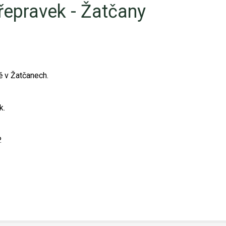
řepravek - Žatčany
ě v Žatčanech.
k.
.