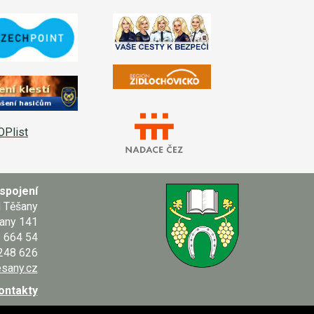
spojení
d Těšany
any 141
664 54
 248 626
sany.cz
kontakty