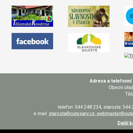
Adresa a telefonní 
Obecní úřa
Těš
telefon: 544 248 234, starosta: 544
e-mail:
starosta@outesany.cz, webmaster@oute
Další 