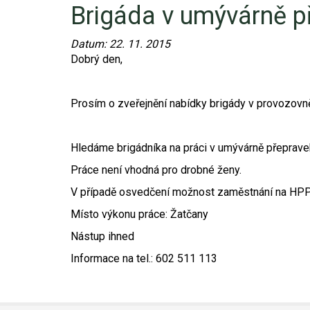
Brigáda v umývárně p
Video - průlet dronem
Poruchy, omezení
Okolní obce
Nabídka práce
Datum:
22. 11. 2015
Naše koně
Mapové služby
Smuteční oznámení
Dobrý den,
Kontakty a info
Odkazy
Prosím o zveřejnění nabídky brigády v provozovn
Zpravodaj
Hledáme brigádníka na práci v umývárně přeprave
Práce není vhodná pro drobné ženy.
V případě osvedčení možnost zaměstnání na HPP
Místo výkonu práce: Žatčany
Nástup ihned
Informace na tel.: 602 511 113