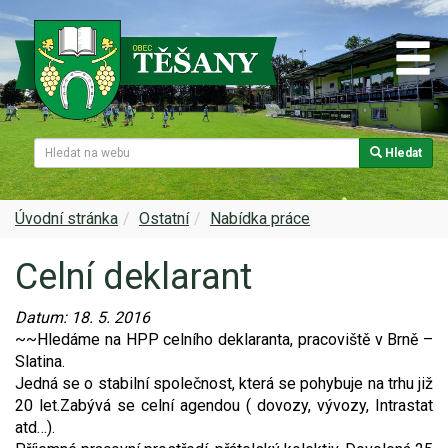
Hledat
Naše obec
Úřední deska
Spolky a sdružení
Škola
Z historie
Samospráva
Kultura
Farnost
Úvodní stránka
Ostatní
Nabídka práce
Celní deklarant
Památky v Těšanech
Dokumenty obce
Obecní knihovna
Služby, firmy
Datum:
18. 5. 2016
Zajímavosti v obci
Projekty
Srub
Zdravotní služby
~~Hledáme na HPP celního deklaranta, pracoviště v Brně –
Slatina.
Znak a prapor obce
Matrika
Sport
Foto, video
Jedná se o stabilní společnost, která se pohybuje na trhu již
20 let.Zabývá se celní agendou ( dovozy, vývozy, Intrastat
Virtuální prohlídka
Hlášení rozhlasu
Ohlédnutí za lety 2015-2019
Rezervační systém obce
atd…).