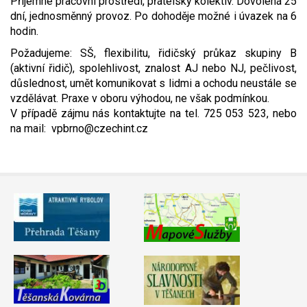
Příjemné pracovní prostředí, přátelský kolektiv. Dovolená 25
dní, jednosměnný provoz. Po dohoděje možné i úvazek na 6
Video - průlet dronem
Poruchy, omezení
Okolní obce
Nabídka práce
hodin.
Naše koně
Mapové služby
Smuteční oznámení
Požadujeme: SŠ, flexibilitu, řidičský průkaz skupiny B
(aktivní řidič), spolehlivost, znalost AJ nebo NJ, pečlivost,
důslednost, umět komunikovat s lidmi a ochodu neustále se
Kontakty a info
Odkazy
vzdělávat. Praxe v oboru výhodou, ne však podmínkou.
V případě zájmu nás kontaktujte na tel. 725 053 523, nebo
Zpravodaj
na mail: vpbrno@czechint.cz