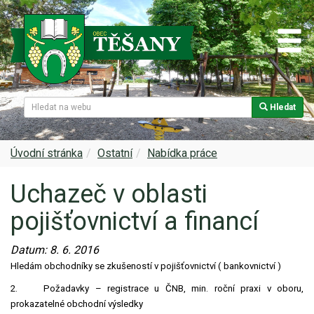
Hledat
Naše obec
Úřední deska
Spolky a sdružení
Škola
Z historie
Samospráva
Kultura
Farnost
Úvodní stránka
Ostatní
Nabídka práce
Uchazeč v oblasti
Památky v Těšanech
Dokumenty obce
Obecní knihovna
Služby, firmy
pojišťovnictví a financí
Zajímavosti v obci
Projekty
Srub
Zdravotní služby
Datum:
8. 6. 2016
Znak a prapor obce
Matrika
Sport
Foto, video
Hledám obchodníky se zkušeností v pojišťovnictví ( bankovnictví )
2.
Požadavky – registrace u ČNB, min. roční praxi v oboru,
Virtuální prohlídka
Hlášení rozhlasu
Ohlédnutí za lety 2015-2019
Rezervační systém obce
prokazatelné obchodní výsledky