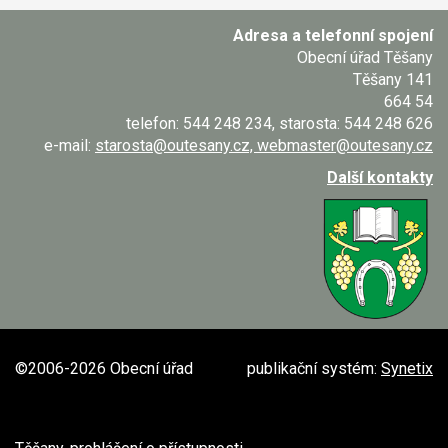
Adresa a telefonní spojení
Obecní úřad Těšany
Těšany 141
664 54
telefon: 544 248 234, starosta: 544 248 626
e-mail:
starosta@outesany.cz, webmaster@outesany.cz
Další kontakty
©2006-2026 Obecní úřad
publikační systém:
Synetix