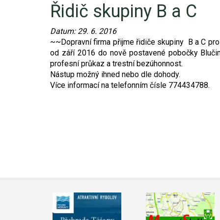
Řidič skupiny B a C
Video - průlet dronem
Poruchy, omezení
Okolní obce
Nabídka práce
Datum:
29. 6. 2016
Naše koně
Mapové služby
Smuteční oznámení
~~Dopravní firma přijme řidiče skupiny B a C pro
od září 2016 do nově postavené pobočky Blučina
Kontakty a info
Odkazy
profesní průkaz a trestní bezúhonnost.
Nástup možný ihned nebo dle dohody.
Více informací na telefonním čísle 774434788.
Zpravodaj