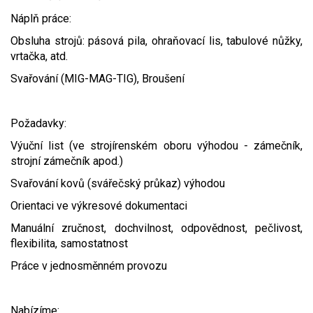
Video - průlet dronem
Poruchy, omezení
Okolní obce
Nabídka práce
Náplň práce:
Obsluha strojů: pásová pila, ohraňovací lis, tabulové nůžky,
Naše koně
Mapové služby
Smuteční oznámení
vrtačka, atd.
Svařování (MIG-MAG-TIG), Broušení
Kontakty a info
Odkazy
Požadavky:
Zpravodaj
Výuční list (ve strojírenském oboru výhodou - zámečník,
strojní zámečník apod.)
Svařování kovů (svářečský průkaz) výhodou
Orientaci ve výkresové dokumentaci
Manuální zručnost, dochvilnost, odpovědnost, pečlivost,
flexibilita, samostatnost
Práce v jednosměnném provozu
Nabízíme: