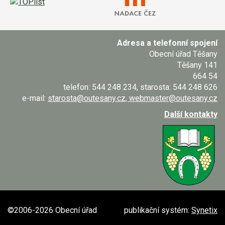
Adresa a telefonní spojení
Obecní úřad Těšany
Těšany 141
664 54
telefon: 544 248 234, starosta: 544 248 626
e-mail:
starosta@outesany.cz, webmaster@outesany.cz
Další kontakty
©2006-2026 Obecní úřad
publikační systém:
Synetix