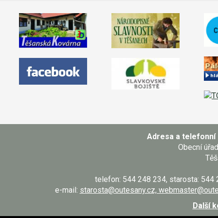
Adresa a telefonní 
Obecní úřa
Těš
telefon: 544 248 234, starosta: 544
e-mail:
starosta@outesany.cz, webmaster@oute
Další 