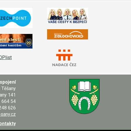
spojení
d Těšany
any 141
664 54
 248 626
sany.cz
kontakty