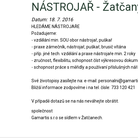
NÁSTROJAŘ - Žatčan
Video - průlet dronem
Poruchy, omezení
Okolní obce
Nabídka práce
Datum:
18. 7. 2016
Naše koně
Mapové služby
Smuteční oznámení
HLEDÁME NÁSTROJAŘE
Požadujeme:
Kontakty a info
Odkazy
- vzdělání min. SOU obor nástrojař, puškař
- praxe zámečník, nástrojař, puškař, brusič vítána
- příp. jiné tech. vzdělání a praxe nástrojaře min. 2 roky
Zpravodaj
- zručnost, flexibilitu, schopnost číst výkresovou doku
- schopnost práce s měřidly a používaní příslušných nář
Své životopisy zasílejte na: e-mail: personalni@gamarti
Bližší informace zodpovíme i na tel. čísle: 733 120 421
V případě dotazů se na nás neváhejte obrátit.
společnost
Gamartis s.r.o se sídlem v Žatčanech.