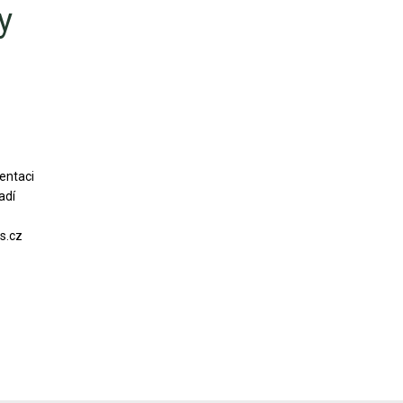
y
mentaci
adí
s.cz