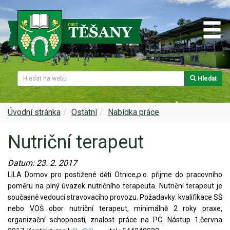
Hledat
Naše obec
Úřední deska
Spolky a sdružení
Škola
Z historie
Samospráva
Kultura
Farnost
Úvodní stránka
Ostatní
Nabídka práce
Nutriční terapeut
Památky v Těšanech
Dokumenty obce
Obecní knihovna
Služby, firmy
Datum:
23. 2. 2017
Zajímavosti v obci
Projekty
Srub
Zdravotní služby
LILA Domov pro postižené děti Otnice,p.o. přijme do pracovního
poměru na plný úvazek nutričního terapeuta. Nutriční terapeut je
Znak a prapor obce
Matrika
Sport
Foto, video
současně vedoucí stravovacího provozu. Požadavky: kvalifikace SŠ
nebo VOŠ obor nutriční terapeut, minimálně 2 roky praxe,
Virtuální prohlídka
Hlášení rozhlasu
Ohlédnutí za lety 2015-2019
Rezervační systém obce
organizační schopnosti, znalost práce na PC. Nástup 1.června