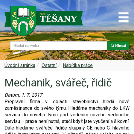
Hledat
Naše obec
Úřední deska
Spolky a sdružení
Škola
Z historie
Samospráva
Kultura
Farnost
Úvodní stránka
Ostatní
Nabídka práce
Mechanik, svářeč, řidič
Památky v Těšanech
Dokumenty obce
Obecní knihovna
Služby, firmy
Datum:
1. 7. 2017
Zajímavosti v obci
Projekty
Srub
Zdravotní služby
Přepravní firma v oblasti stavebnictví hledá nové
zaměstnance do svého týmu. Hledáme mechaniky do LKW
Znak a prapor obce
Matrika
Sport
Foto, video
servisu do nového týmu pod vedením nového vedoucího
servisu – praxe není nutná, stačí když jste vyučení a šikovní.
Virtuální prohlídka
Hlášení rozhlasu
Ohlédnutí za lety 2015-2019
Rezervační systém obce
Dále hledáme svářeče, řidiče skupiny CE nebo C, hlavního