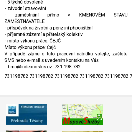
- 5 týdnů dovolené
- závodní stravování
- zaměstnání přímo v KMENOVÉM STAVU
ZAMĚSTNAVATELE
- příspěvek na životní a penzijní připojištění
- příjemné zázemí a přátelský kolektiv
- místo výkonu práce: ČEJČ
Místo výkonu práce: Čejč.
V případě zájmu o tuto pracovní nabídku volejte, zašlete
SMS nebo e-mail s uvedením kontaktu na Vás.
brno@indexnoslus.cz 731 198 782
731198782 731198782 731198782 731198782 731198782 