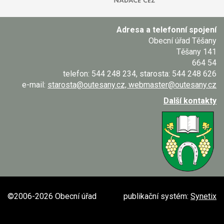
Adresa a telefonní spojení
Obecní úřad Těšany
Těšany 141
664 54
telefon: 544 248 234, starosta: 544 248 626
e-mail:
starosta@outesany.cz, webmaster@outesany.cz
Další kontakty
©2006-2026 Obecní úřad
publikační systém:
Synetix