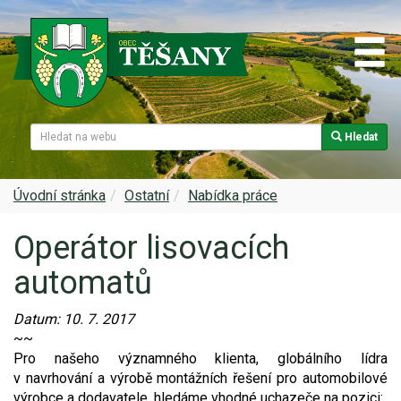
Hledat
Naše obec
Úřední deska
Spolky a sdružení
Škola
Z historie
Samospráva
Kultura
Farnost
Úvodní stránka
Ostatní
Nabídka práce
Operátor lisovacích
Památky v Těšanech
Dokumenty obce
Obecní knihovna
Služby, firmy
automatů
Zajímavosti v obci
Projekty
Srub
Zdravotní služby
Datum:
10. 7. 2017
Znak a prapor obce
Matrika
Sport
Foto, video
~~
Pro našeho významného klienta, globálního lídra
Virtuální prohlídka
Hlášení rozhlasu
Ohlédnutí za lety 2015-2019
Rezervační systém obce
v navrhování a výrobě montážních řešení pro automobilové
výrobce a dodavatele, hledáme vhodné uchazeče na pozici: