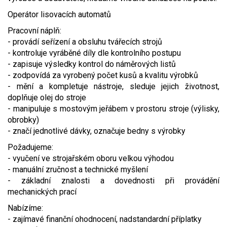
Video - průlet dronem
Poruchy, omezení
Okolní obce
Nabídka práce
Operátor lisovacích automatů
Pracovní náplň:
Naše koně
Mapové služby
Smuteční oznámení
- provádí seřízení a obsluhu tvářecích strojů
- kontroluje vyráběné díly dle kontrolního postupu
Kontakty a info
Odkazy
- zapisuje výsledky kontrol do náměrových listů
- zodpovídá za vyrobený počet kusů a kvalitu výrobků
- mění a kompletuje nástroje, sleduje jejich životnost,
Zpravodaj
doplňuje olej do stroje
- manipuluje s mostovým jeřábem v prostoru stroje (výlisky,
obrobky)
- značí jednotlivé dávky, označuje bedny s výrobky
Požadujeme:
- vyučení ve strojařském oboru velkou výhodou
- manuální zručnost a technické myšlení
- základní znalosti a dovednosti při provádění
mechanických prací
Nabízíme:
- zajímavé finanční ohodnocení, nadstandardní příplatky