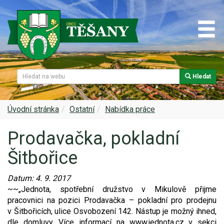
Hledat
Naše obec
Úřední deska
Spolky a sdružení
Škola
Z historie
Samospráva
Kultura
Farnost
Úvodní stránka
Ostatní
Nabídka práce
Prodavačka, pokladní
Památky v Těšanech
Dokumenty obce
Obecní knihovna
Služby, firmy
Šitbořice
Zajímavosti v obci
Projekty
Srub
Zdravotní služby
Datum:
4. 9. 2017
Znak a prapor obce
Matrika
Sport
Foto, video
~~„Jednota, spotřební družstvo v Mikulově přijme
pracovnici na pozici Prodavačka – pokladní pro prodejnu
Virtuální prohlídka
Hlášení rozhlasu
Ohlédnutí za lety 2015-2019
Rezervační systém obce
v Šitbořicích, ulice Osvobození 142. Nástup je možný ihned,
dle domluvy. Více informací na www.jednota.cz v sekci