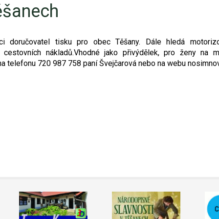
Těšanech
ici doručovatel tisku pro obec Těšany. Dále hledá motoriz
 cestovních nákladů.Vhodné jako přivýdělek, pro ženy na m
 na telefonu 720 987 758 paní Švejčarová nebo na webu nosimnov