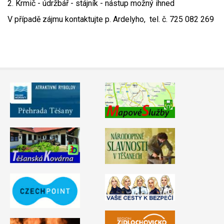
2. Krmič - údržbář - stájník - nástup možný ihned
Video - průlet dronem
Poruchy, omezení
Okolní obce
Nabídka práce
V případě zájmu kontaktujte p. Ardelyho, tel. č. 725 082 269
Naše koně
Mapové služby
Smuteční oznámení
Kontakty a info
Odkazy
Zpravodaj