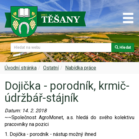
Hledat
Naše obec
Úřední deska
Spolky a sdružení
Škola
Z historie
Samospráva
Kultura
Farnost
Úvodní stránka
Ostatní
Nabídka práce
Dojička - porodník, krmič-
Památky v Těšanech
Dokumenty obce
Obecní knihovna
Služby, firmy
údržbář-stájník
Zajímavosti v obci
Projekty
Srub
Zdravotní služby
Datum:
14. 2. 2018
Znak a prapor obce
Matrika
Sport
Foto, video
~~Společnost AgroMonet, a.s. hledá do svého kolektivu
pracovníky na pozici
Virtuální prohlídka
Hlášení rozhlasu
Ohlédnutí za lety 2015-2019
Rezervační systém obce
1. Dojička - porodník - nástup možný ihned