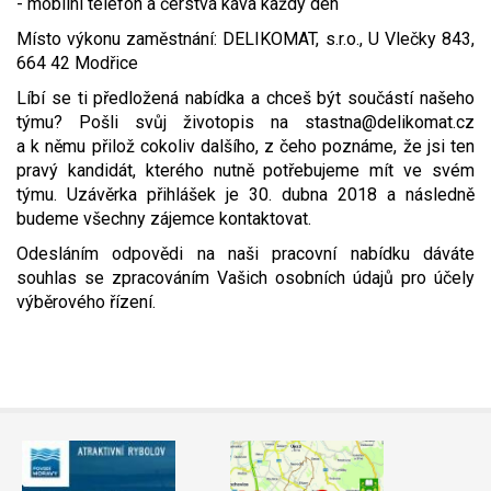
- mobilní telefon a čerstvá káva každý den
Místo výkonu zaměstnání: DELIKOMAT, s.r.o., U Vlečky 843,
664 42 Modřice
Líbí se ti předložená nabídka a chceš být součástí našeho
týmu? Pošli svůj životopis na stastna@delikomat.cz
a k němu přilož cokoliv dalšího, z čeho poznáme, že jsi ten
pravý kandidát, kterého nutně potřebujeme mít ve svém
týmu. Uzávěrka přihlášek je 30. dubna 2018 a následně
budeme všechny zájemce kontaktovat.
Odesláním odpovědi na naši pracovní nabídku dáváte
souhlas se zpracováním Vašich osobních údajů pro účely
výběrového řízení.