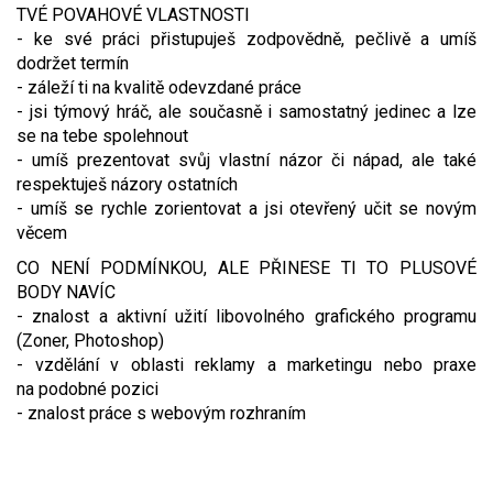
TVÉ POVAHOVÉ VLASTNOSTI
- ke své práci přistupuješ zodpovědně, pečlivě a umíš
dodržet termín
- záleží ti na kvalitě odevzdané práce
- jsi týmový hráč, ale současně i samostatný jedinec a lze
se na tebe spolehnout
- umíš prezentovat svůj vlastní názor či nápad, ale také
respektuješ názory ostatních
- umíš se rychle zorientovat a jsi otevřený učit se novým
věcem
CO NENÍ PODMÍNKOU, ALE PŘINESE TI TO PLUSOVÉ
BODY NAVÍC
- znalost a aktivní užití libovolného grafického programu
(Zoner, Photoshop)
- vzdělání v oblasti reklamy a marketingu nebo praxe
na podobné pozici
- znalost práce s webovým rozhraním