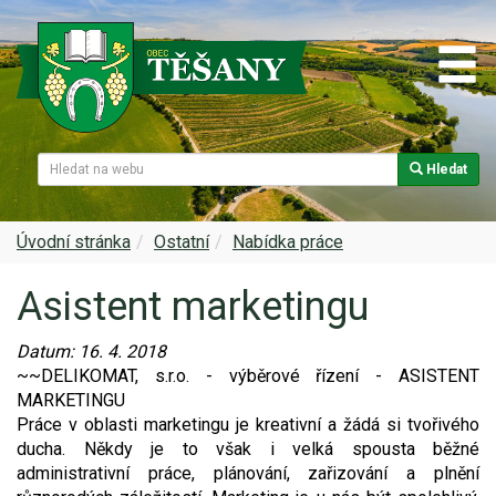
Hledat
Naše obec
Úřední deska
Spolky a sdružení
Škola
Z historie
Samospráva
Kultura
Farnost
Úvodní stránka
Ostatní
Nabídka práce
Asistent marketingu
Památky v Těšanech
Dokumenty obce
Obecní knihovna
Služby, firmy
Datum:
16. 4. 2018
Zajímavosti v obci
Projekty
Srub
Zdravotní služby
~~DELIKOMAT, s.r.o. - výběrové řízení - ASISTENT
MARKETINGU
Znak a prapor obce
Matrika
Sport
Foto, video
Práce v oblasti marketingu je kreativní a žádá si tvořivého
ducha. Někdy je to však i velká spousta běžné
Virtuální prohlídka
Hlášení rozhlasu
Ohlédnutí za lety 2015-2019
Rezervační systém obce
administrativní práce, plánování, zařizování a plnění