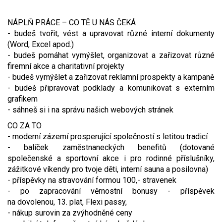
NÁPLŇ PRÁCE – CO TĚ U NÁS ČEKÁ
- budeš tvořit, vést a upravovat různé interní dokumenty
(Word, Excel apod.)
- budeš pomáhat vymýšlet, organizovat a zařizovat různé
firemní akce a charitativní projekty
- budeš vymýšlet a zařizovat reklamní prospekty a kampaně
- budeš připravovat podklady a komunikovat s externím
grafikem
- sáhneš si i na správu našich webových stránek
CO ZA TO
- moderní zázemí prosperující společností s letitou tradicí
- balíček zaměstnaneckých benefitů (dotované
společenské a sportovní akce i pro rodinné příslušníky,
zážitkové víkendy pro tvoje děti, interní sauna a posilovna)
- příspěvky na stravování formou 100,- stravenek
- po zapracování věrnostní bonusy - příspěvek
na dovolenou, 13. plat, Flexi passy,
- nákup surovin za zvýhodněné ceny