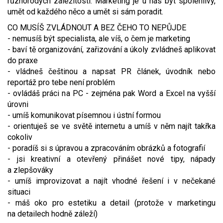
různorodých záležitostí. Marketing je u nás být spolehlivý,
umět od každého něco a umět si sám poradit.
Video - průlet dronem
Poruchy, omezení
Okolní obce
Nabídka práce
CO MUSÍŠ ZVLÁDNOUT A BEZ ČEHO TO NEPŮJDE
Naše koně
Mapové služby
Smuteční oznámení
- nemusíš být specialista, ale víš, o čem je marketing
- baví tě organizování, zařizování a úkoly zvládneš aplikovat
do praxe
Kontakty a info
Odkazy
- vládneš češtinou a napsat PR článek, úvodník nebo
reportáž pro tebe není problém
Zpravodaj
- ovládáš práci na PC - zejména pak Word a Excel na vyšší
úrovni
- umíš komunikovat písemnou i ústní formou
- orientuješ se ve světě internetu a umíš v něm najít takřka
cokoliv
- poradíš si s úpravou a zpracováním obrázků a fotografií
- jsi kreativní a otevřený přinášet nové tipy, nápady
a zlepšováky
- umíš improvizovat a najít vhodné řešení i v nečekané
situaci
- máš oko pro estetiku a detail (protože v marketingu
na detailech hodně záleží)