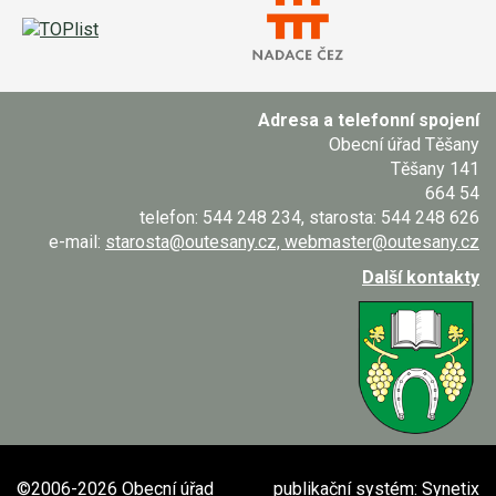
Adresa a telefonní spojení
Obecní úřad Těšany
Těšany 141
664 54
telefon: 544 248 234, starosta: 544 248 626
e-mail:
starosta@outesany.cz, webmaster@outesany.cz
Další kontakty
©2006-2026 Obecní úřad
publikační systém:
Synetix