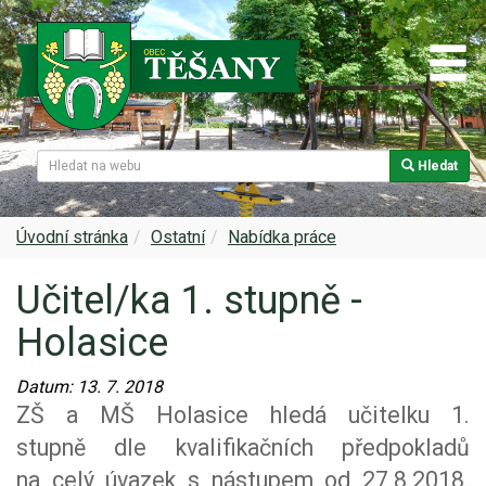
Hledat
Naše obec
Úřední deska
Spolky a sdružení
Škola
Z historie
Samospráva
Kultura
Farnost
Úvodní stránka
Ostatní
Nabídka práce
Učitel/ka 1. stupně -
Památky v Těšanech
Dokumenty obce
Obecní knihovna
Služby, firmy
Holasice
Zajímavosti v obci
Projekty
Srub
Zdravotní služby
Datum:
13. 7. 2018
Znak a prapor obce
Matrika
Sport
Foto, video
ZŠ a MŠ Holasice hledá učitelku 1.
stupně dle kvalifikačních předpokladů
Virtuální prohlídka
Hlášení rozhlasu
Ohlédnutí za lety 2015-2019
Rezervační systém obce
na celý úvazek s nástupem od 27.8.2018.