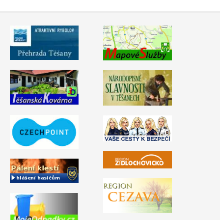
Video - průlet dronem
Poruchy, omezení
Okolní obce
Nabídka práce
Naše koně
Mapové služby
Smuteční oznámení
Kontakty a info
Odkazy
Zpravodaj