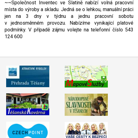
~~Společnost Inventec ve Slatině nabízí volná pracovní
Video - průlet dronem
Poruchy, omezení
Okolní obce
Nabídka práce
místa do výroby a skladu. Jedná se o lehkou, manuální práci
jen na 3 dny v týdnu a jednu pracovní sobotu
v jednosměnném provozu. Nabízíme vynikající platové
Naše koně
Mapové služby
Smuteční oznámení
podmínky. V případě zájmu volejte na telefonní číslo 543
124 600
Kontakty a info
Odkazy
Zpravodaj