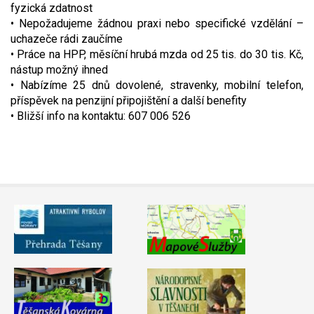
fyzická zdatnost
Video - průlet dronem
Poruchy, omezení
Okolní obce
Nabídka práce
• Nepožadujeme žádnou praxi nebo specifické vzdělání –
uchazeče rádi zaučíme
Naše koně
Mapové služby
Smuteční oznámení
• Práce na HPP, měsíční hrubá mzda od 25 tis. do 30 tis. Kč,
nástup možný ihned
• Nabízíme 25 dnů dovolené, stravenky, mobilní telefon,
Kontakty a info
Odkazy
příspěvek na penzijní připojištění a další benefity
• Bližší info na kontaktu: 607 006 526
Zpravodaj