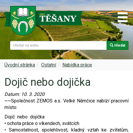
Hledat
Naše obec
Úřední deska
Spolky a sdružení
Škola
Z historie
Samospráva
Kultura
Farnost
Úvodní stránka
Ostatní
Nabídka práce
Dojič nebo dojička
Památky v Těšanech
Dokumenty obce
Obecní knihovna
Služby, firmy
Datum:
10. 3. 2020
Zajímavosti v obci
Projekty
Srub
Zdravotní služby
~~Společnost ZEMOS a.s. Velké Němčice nabízí pracovní
místo:
Znak a prapor obce
Matrika
Sport
Foto, video
Dojič nebo dojička
• ochota práce o víkendech, svátcích
Virtuální prohlídka
Hlášení rozhlasu
Ohlédnutí za lety 2015-2019
Rezervační systém obce
• Samostatnost, spolehlivost, kladný vztah ke zvířatům,