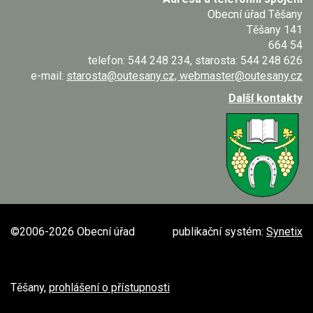
Obecní úřad Těšany
Těšany 141
664 54
telefon: 544 248 234, starosta: 544 248 626
e-mail:
starosta@outesany.cz, webmaster@outesany.cz
Další kontakty
©2006-2026 Obecní úřad
publikační systém:
Synetix
Těšany,
prohlášení o přístupnosti