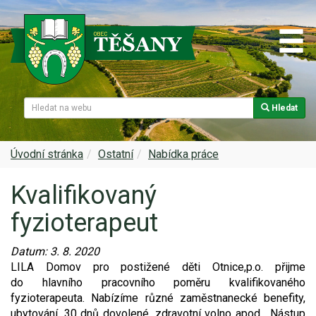
Hledat
Naše obec
Úřední deska
Spolky a sdružení
Škola
Z historie
Samospráva
Kultura
Farnost
Úvodní stránka
Ostatní
Nabídka práce
Kvalifikovaný
Památky v Těšanech
Dokumenty obce
Obecní knihovna
Služby, firmy
fyzioterapeut
Zajímavosti v obci
Projekty
Srub
Zdravotní služby
Datum:
3. 8. 2020
Znak a prapor obce
Matrika
Sport
Foto, video
LILA Domov pro postižené děti Otnice,p.o. přijme
do hlavního pracovního poměru kvalifikovaného
Virtuální prohlídka
Hlášení rozhlasu
Ohlédnutí za lety 2015-2019
Rezervační systém obce
fyzioterapeuta. Nabízíme různé zaměstnanecké benefity,
ubytování, 30 dnů dovolené, zdravotní volno apod. Nástup