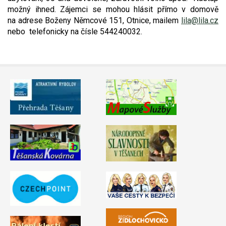
možný ihned. Zájemci se mohou hlásit přímo v domově
Video - průlet dronem
Poruchy, omezení
Okolní obce
Nabídka práce
na adrese Boženy Němcové 151, Otnice, mailem
lila@lila.cz
nebo telefonicky na čísle 544240032.
Naše koně
Mapové služby
Smuteční oznámení
Kontakty a info
Odkazy
Zpravodaj