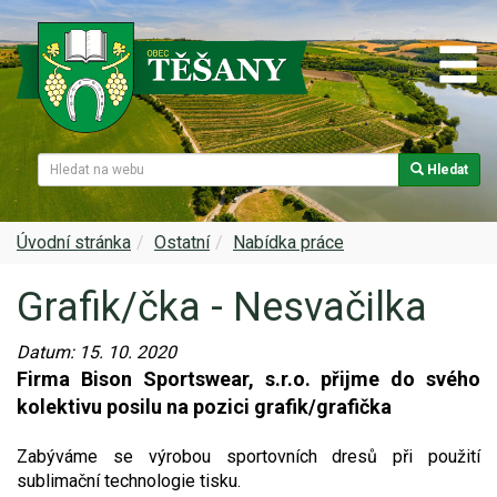
Hledat
Naše obec
Úřední deska
Spolky a sdružení
Škola
Z historie
Samospráva
Kultura
Farnost
Úvodní stránka
Ostatní
Nabídka práce
Grafik/čka - Nesvačilka
Památky v Těšanech
Dokumenty obce
Obecní knihovna
Služby, firmy
Datum:
15. 10. 2020
Zajímavosti v obci
Projekty
Srub
Zdravotní služby
Firma Bison Sportswear, s.r.o. přijme do svého
kolektivu posilu na pozici grafik/grafička
Znak a prapor obce
Matrika
Sport
Foto, video
Zabýváme se výrobou sportovních dresů při použití
Virtuální prohlídka
Hlášení rozhlasu
Ohlédnutí za lety 2015-2019
Rezervační systém obce
sublimační technologie tisku.