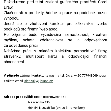
Požadujeme perfektní znalost grafického prostředí Corel
Video - průlet dronem
Poruchy, omezení
Okolní obce
Nabídka práce
Draw.
Zkušenosti s produkty Adobe a praxe na podobné pozici
výhodou.
Naše koně
Mapové služby
Smuteční oznámení
Jedná se o zhotovení korektur pro zákazníka, tvorbu
podkladů pro firemní web apod.
Kontakty a info
Odkazy
Po zájemci bude vyžadována samostatnost, kreativní
myšlení, ochota zdokonalovat se a odpovědnost
Zpravodaj
za odvedenou práci.
Nabízíme práci v mladém kolektivu perspektivní firmy,
stravenky, multisport kartu a odpovídající finanční
ohodnocení.
V případě zájmu
: kontaktujte nás na tel. čísle: +420 777943669, popř.
zašlete email:
slatinsky@bison.cz
Adresa pracoviště
: Bison sportswear s.r.o.
Nesvačilka 115
664 54, Nesvačilka (okres Brno-venkov)