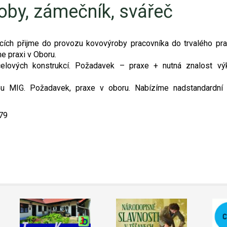
oby, zámečník, svářeč
icích přijme do provozu kovovýroby pracovníka do trvalého pr
e praxi v Oboru.
celových konstrukcí. Požadavek – praxe + nutná znalost vý
ou MIG. Požadavek, praxe v oboru. Nabízíme nadstandardní 
479