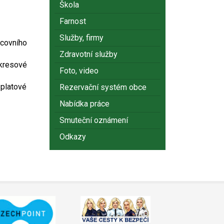
Škola
Farnost
Služby, firmy
acovního
Zdravotní služby
kresové
Foto, video
platové
Rezervační systém obce
Nabídka práce
Smuteční oznámení
Odkazy