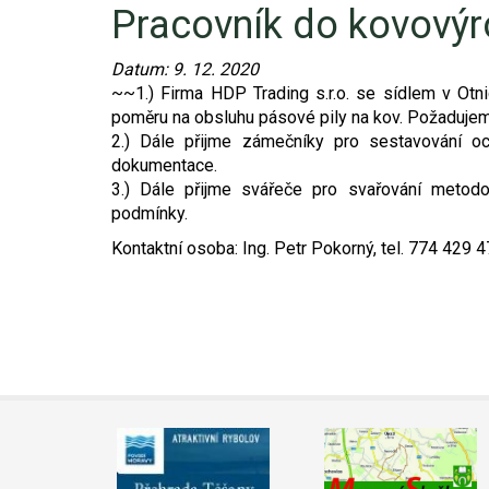
Pracovník do kovovýr
Video - průlet dronem
Poruchy, omezení
Okolní obce
Nabídka práce
Datum:
9. 12. 2020
Naše koně
Mapové služby
Smuteční oznámení
~~1.) Firma HDP Trading s.r.o. se sídlem v Otn
poměru na obsluhu pásové pily na kov. Požadujem
Kontakty a info
Odkazy
2.) Dále přijme zámečníky pro sestavování o
dokumentace.
3.) Dále přijme svářeče pro svařování metod
Zpravodaj
podmínky.
Kontaktní osoba: Ing. Petr Pokorný, tel. 774 429 