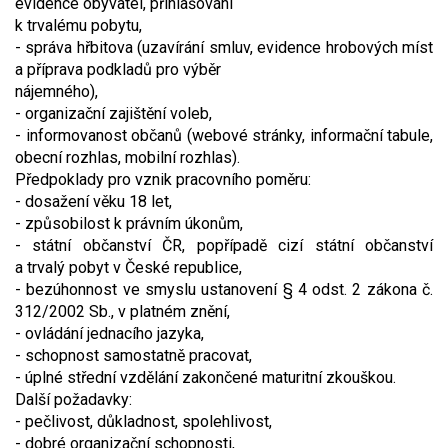
evidence obyvatel, přihlašování
k trvalému pobytu,
- správa hřbitova (uzavírání smluv, evidence hrobových míst
a příprava podkladů pro výběr
nájemného),
- organizační zajištění voleb,
- informovanost občanů (webové stránky, informační tabule,
obecní rozhlas, mobilní rozhlas).
Předpoklady pro vznik pracovního poměru:
- dosažení věku 18 let,
- způsobilost k právním úkonům,
- státní občanství ČR, popřípadě cizí státní občanství
a trvalý pobyt v České republice,
- bezúhonnost ve smyslu ustanovení § 4 odst. 2 zákona č.
312/2002 Sb., v platném znění,
- ovládání jednacího jazyka,
- schopnost samostatně pracovat,
- úplné střední vzdělání zakončené maturitní zkouškou.
Další požadavky:
- pečlivost, důkladnost, spolehlivost,
- dobré organizační schopnosti,