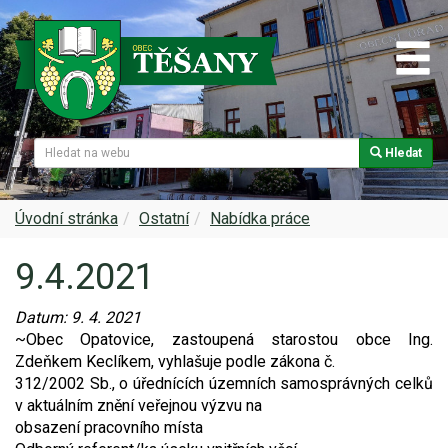
Hledat
Naše obec
Úřední deska
Spolky a sdružení
Škola
Z historie
Samospráva
Kultura
Farnost
Úvodní stránka
Ostatní
Nabídka práce
9.4.2021
Památky v Těšanech
Dokumenty obce
Obecní knihovna
Služby, firmy
Datum:
9. 4. 2021
Zajímavosti v obci
Projekty
Srub
Zdravotní služby
~Obec Opatovice, zastoupená starostou obce Ing.
Zdeňkem Keclíkem, vyhlašuje podle zákona č.
Znak a prapor obce
Matrika
Sport
Foto, video
312/2002 Sb., o úřednících územních samosprávných celků
v aktuálním znění veřejnou výzvu na
Virtuální prohlídka
Hlášení rozhlasu
Ohlédnutí za lety 2015-2019
Rezervační systém obce
obsazení pracovního místa