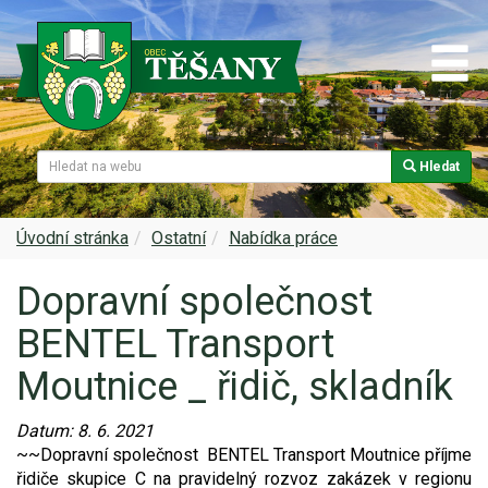
Hledat
Naše obec
Úřední deska
Spolky a sdružení
Škola
Z historie
Samospráva
Kultura
Farnost
Úvodní stránka
Ostatní
Nabídka práce
Dopravní společnost
Památky v Těšanech
Dokumenty obce
Obecní knihovna
Služby, firmy
BENTEL Transport
Zajímavosti v obci
Projekty
Srub
Zdravotní služby
Moutnice _ řidič, skladník
Znak a prapor obce
Matrika
Sport
Foto, video
Datum:
8. 6. 2021
~~Dopravní společnost BENTEL Transport Moutnice příjme
Virtuální prohlídka
Hlášení rozhlasu
Ohlédnutí za lety 2015-2019
Rezervační systém obce
řidiče skupice C na pravidelný rozvoz zakázek v regionu