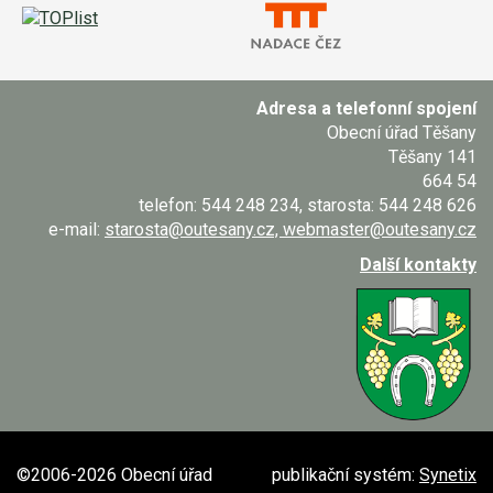
Adresa a telefonní spojení
Obecní úřad Těšany
Těšany 141
664 54
telefon: 544 248 234, starosta: 544 248 626
e-mail:
starosta@outesany.cz, webmaster@outesany.cz
Další kontakty
©2006-2026 Obecní úřad
publikační systém:
Synetix