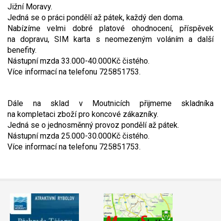
Jižní Moravy.
Video - průlet dronem
Poruchy, omezení
Okolní obce
Nabídka práce
Jedná se o práci pondělí až pátek, každý den doma.
Nabízíme velmi dobré platové ohodnocení, příspěvek
Naše koně
Mapové služby
Smuteční oznámení
na dopravu, SIM karta s neomezeným voláním a další
benefity.
Nástupní mzda 33.000-40.000Kč čistého.
Kontakty a info
Odkazy
Více informací na telefonu 725851753.
Zpravodaj
Dále na sklad v Moutnicích přijmeme skladníka
na kompletaci zboží pro koncové zákazníky.
Jedná se o jednosměnný provoz pondělí až pátek.
Nástupní mzda 25.000-30.000Kč čistého.
Více informací na telefonu 725851753.