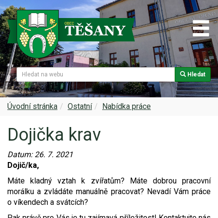
Hledat
Naše obec
Úřední deska
Spolky a sdružení
Škola
Z historie
Samospráva
Kultura
Farnost
Úvodní stránka
Ostatní
Nabídka práce
Dojička krav
Památky v Těšanech
Dokumenty obce
Obecní knihovna
Služby, firmy
Datum:
26. 7. 2021
Zajímavosti v obci
Projekty
Srub
Zdravotní služby
Dojič/ka,
Znak a prapor obce
Matrika
Sport
Foto, video
Máte kladný vztah k zvířatům? Máte dobrou pracovní
morálku a zvládáte manuálně pracovat? Nevadí Vám práce
o víkendech a svátcích?
Virtuální prohlídka
Hlášení rozhlasu
Ohlédnutí za lety 2015-2019
Rezervační systém obce
Pak právě pro Vás je tu zajímavá příležitost! Kontaktujte nás