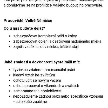
a domluvíme se na prohlídce Vašeho budoucího pracoviště.
Video - průlet dronem
Poruchy, omezení
Okolní obce
Nabídka práce
Naše koně
Mapové služby
Smuteční oznámení
Pracoviště:
Velké Němčice
Co u nás budete dělat?
Kontakty a info
Odkazy
zabezpečovat komplexní péči o krávy
zabezpečovat dojení a ošetřování nadojeného mléka
Zpravodaj
zajišťovat úklid, dezinfekci, čištění stájí
Jaké znalosti a dovednosti byste měli mít:
fyzickou zdatnost pro manuální práci
kladný vztah ke zvířatům
ochotu učit se novým věcem
ochotu pracovat o víkendech a svátcích
samostatnost a spolehlivost
nepožadujeme žádnou praxi nebo specifické vzdělání
- uchazeče zaučíme