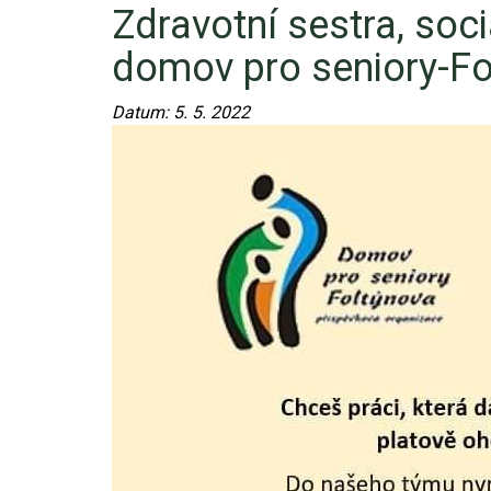
Zdravotní sestra, soci
Video - průlet dronem
Poruchy, omezení
Okolní obce
Nabídka práce
domov pro seniory-Fo
Naše koně
Mapové služby
Smuteční oznámení
Datum:
5. 5. 2022
Kontakty a info
Odkazy
Zpravodaj