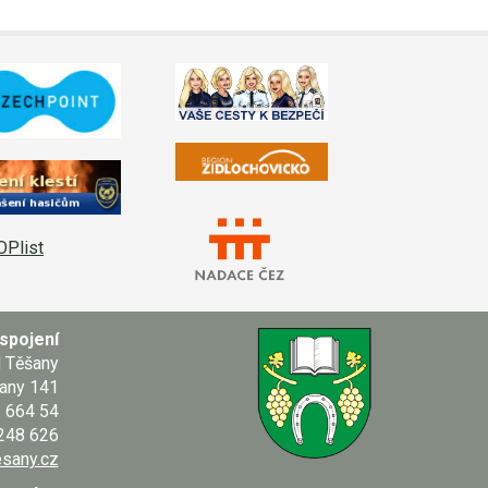
spojení
d Těšany
any 141
664 54
 248 626
sany.cz