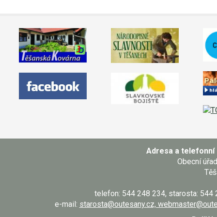
Adresa a telefonní 
Obecní úřa
Těš
telefon: 544 248 234, starosta: 544
e-mail:
starosta@outesany.cz, webmaster@oute