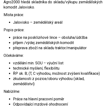
Agro2000 hledá skladníka do skladu/výkupu zemědělských
Video - průlet dronem
Poruchy, omezení
Okolní obce
Nabídka práce
komodit Jalovisko.
Místa práce:
Naše koně
Mapové služby
Smuteční oznámení
Jalovisko – zemědělský areál
Kontakty a info
Odkazy
Popis práce:
práce na posklizňové lince – obsluha/údržba
Zpravodaj
příjem /výdej zemědělských komodit
přeprava zboží na skladu traktor/manipulátor
Očekáváme:
vzdělání min. SOU – výuční list
technické myšlení, flexibilitu
ŘP sk. B; (T, C výhodou, možnost zvýšení kvalifikace)
zkušenosti z pozice/oboru výhodou (sklad,
zemědělství)
Nabízíme:
Práce na hlavní pracovní poměr
Odpovídající mzdové ohodnocení