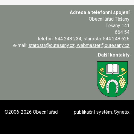
Adresa a telefonní spojení
Obecní úřad Těšany
Těšany 141
664 54
telefon: 544 248 234, starosta: 544 248 626
e-mail:
starosta@outesany.cz, webmaster@outesany.cz
Další kontakty
©2006-2026 Obecní úřad
publikační systém:
Synetix