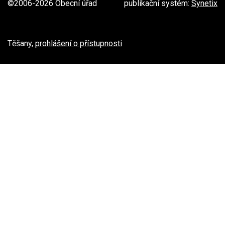
©2006-2026 Obecní úřad
publikační systém:
Synetix
Těšany,
prohlášení o přístupnosti