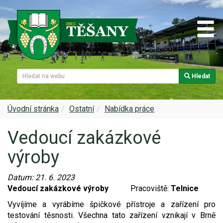
Hledat
Naše obec
Úřední deska
Spolky a sdružení
Škola
Z historie
Samospráva
Kultura
Farnost
Úvodní stránka
Ostatní
Nabídka práce
Vedoucí zakázkové
Památky v Těšanech
Dokumenty obce
Obecní knihovna
Služby, firmy
výroby
Zajímavosti v obci
Projekty
Srub
Zdravotní služby
Datum:
21. 6. 2023
Znak a prapor obce
Matrika
Sport
Foto, video
Vedoucí zakázkové výroby
Pracoviště:
Telnice
Vyvíjíme a vyrábíme špičkové přístroje a zařízení pro
Virtuální prohlídka
Hlášení rozhlasu
Ohlédnutí za lety 2015-2019
Rezervační systém obce
testování těsnosti. Všechna tato zařízení vznikají v Brně