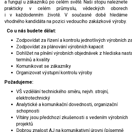
a fungují u zákazníků po celém světě. Naši stopu naleznete
Video - průlet dronem
Poruchy, omezení
Okolní obce
Nabídka práce
prakticky v celém průmyslu, vědeckých oborech
i v každodenním životě. V současné době hledáme
vhodného kandidáta na pozici vedoucího zakázkové výroby.
Naše koně
Mapové služby
Smuteční oznámení
Co u nás budete dělat:
Kontakty a info
Odkazy
Zodpovídat za řízení a kontrolu jednotlivých výrobních 
Zodpovídat za plánování výrobních kapacit
Zpravodaj
Dohlížet na plnění výrobních objednávek z hlediska nas
termínů a kvality
Komunikovat se zákazníky
Organizovat výstupní kontrolu výroby
Požadujeme:
VŠ vzdělání technického směru, nejvh. strojní,
elektrotechnický
Analytické a komunikační dovednosti, organizační
C
schopnosti
Vítány jsou předchozí zkušenosti s vedením výrobních
projektů
Dobrou znalost AJ na komunikativní úrovni (písemně