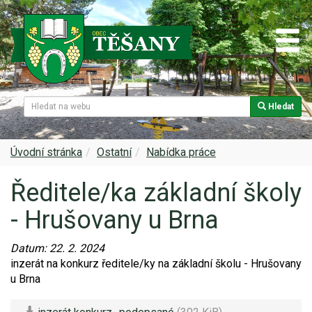
Hledat
Naše obec
Úřední deska
Spolky a sdružení
Škola
Z historie
Samospráva
Kultura
Farnost
Úvodní stránka
Ostatní
Nabídka práce
Ředitele/ka základní školy
Památky v Těšanech
Dokumenty obce
Obecní knihovna
Služby, firmy
- Hrušovany u Brna
Zajímavosti v obci
Projekty
Srub
Zdravotní služby
Datum:
22. 2. 2024
Znak a prapor obce
Matrika
Sport
Foto, video
inzerát na konkurz ředitele/ky na základní školu - Hrušovany
u Brna
Virtuální prohlídka
Hlášení rozhlasu
Ohlédnutí za lety 2015-2019
Rezervační systém obce