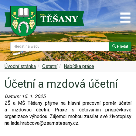
Hledat
Naše obec
Úřední deska
Spolky a sdružení
Škola
Z historie
Samospráva
Kultura
Farnost
Úvodní stránka
Ostatní
Nabídka práce
Účetní a mzdová účetní
Památky v Těšanech
Dokumenty obce
Obecní knihovna
Služby, firmy
Datum:
15. 1. 2025
Zajímavosti v obci
Projekty
Srub
Zdravotní služby
ZŠ a MŠ Těšany přijme na hlavní pracovní poměr účetní
a mzdovou účetní. Praxe s účtováním příspěvkové
Znak a prapor obce
Matrika
Sport
Foto, video
organizace výhodou. Zájemci mohou zasílat své životopisy
na lada.hrabcova@zsamstesany.cz.
Virtuální prohlídka
Hlášení rozhlasu
Ohlédnutí za lety 2015-2019
Rezervační systém obce