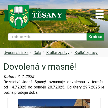
Hledat
Naše obec
Úřední deska
Spolky a sdružení
Škola
Z historie
Samospráva
Kultura
Farnost
Úvodní stránka
Data
Krátké zprávy
Krátké zprávy
Dovolená v masně!
Památky v Těšanech
Dokumenty obce
Obecní knihovna
Služby, firmy
Datum:
7. 7. 2025
Zajímavosti v obci
Projekty
Srub
Zdravotní služby
Řeznictví Josef Spurný oznamuje dovolenou v termínu
od 14.7.2025 do pondělí 28.7.2025. Od úterý 29.7.2025 je
Znak a prapor obce
Matrika
Sport
Foto, video
běžná prodejní doba.
Virtuální prohlídka
Hlášení rozhlasu
Ohlédnutí za lety 2015-2019
Rezervační systém obce