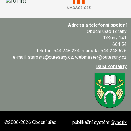
Adresa a telefonní spojení
Obecní úřad Těšany
Těšany 141
664 54
telefon: 544 248 234, starosta: 544 248 626
e-mail:
starosta@outesany.cz, webmaster@outesany.cz
Další kontakty
©2006-2026 Obecní úřad
publikační systém:
Synetix