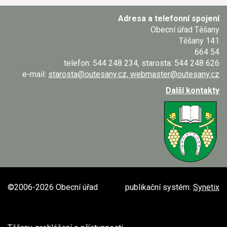
Adresa a telefonní spojení
Obecní úřad Těšany
Těšany 141
664 54
telefon: 544 248 234, starosta: 544 248 626
e-mail:
starosta@outesany.cz, webmaster@outesany.cz
Další kontakty
©2006-2026 Obecní úřad
publikační systém:
Synetix