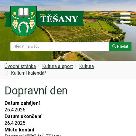
Hledat
Naše obec
Úřední deska
Spolky a sdružení
Škola
Z historie
Samospráva
Kultura
Farnost
Úvodní stránka
Kultura a sport
Kultura
Kulturní kalendář
Památky v Těšanech
Dokumenty obce
Obecní knihovna
Služby, firmy
Dopravní den
Zajímavosti v obci
Projekty
Srub
Zdravotní služby
Datum zahájení
26.4.2025
Znak a prapor obce
Matrika
Sport
Foto, video
Datum ukončení
26.4.2025
Virtuální prohlídka
Hlášení rozhlasu
Ohlédnutí za lety 2015-2019
Rezervační systém obce
Místo konání