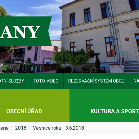
TNÍ SLUŽBY
FOTO, VIDEO
REZERVAČNÍ SYSTÉM OBCE
NA
OBECNÍ ÚŘAD
KULTURA A SPOR
erie
2018
Vesnice roku - 3.6.2018