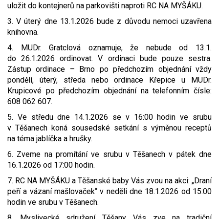
uložit do kontejnerů na parkovišti naproti RC NA MYŠÁKU.
Video - průlet dronem
Poruchy, omezení
Okolní obce
Nabídka práce
3. V úterý dne 13.1.2026 bude z důvodu nemoci uzavřena
knihovna.
Naše koně
Mapové služby
Smuteční oznámení
4. MUDr. Gratclová oznamuje, že nebude od 13.1.
do 26.1.2026 ordinovat. V ordinaci bude pouze sestra.
Kontakty a info
Odkazy
Zástup ordinace – Brno po předchozím objednání vždy
pondělí, úterý, středa nebo ordinace Křepice u MUDr.
Zpravodaj
Krupicové po předchozím objednání na telefonním čísle:
608 062 607.
5. Ve středu dne 14.1.2026 se v 16:00 hodin ve srubu
v Těšanech koná sousedské setkání s výměnou receptů
na téma jablíčka a hrušky.
6. Zveme na promítání ve srubu v Těšanech v pátek dne
16.1.2026 od 17:00 hodin.
7. RC NA MYŠÁKU a Těšanské baby Vás zvou na akci: „Draní
peří a vázaní mašlovaček“ v neděli dne 18.1.2026 od 15:00
hodin ve srubu v Těšanech.
8. Myslivecké sdružení Těšany Vás zve na tradiční