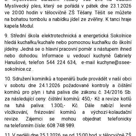
Myslivecký ples, který se pořádá v pátek dne 23.1.2026
ve 20:00 hodin v tělocvičně ZŠ Těšany. Těšit se můžete
na bohatou tombolu a nabídku jídel ze zvěřiny. K tanci hraje
kapela Modul.
9. Střední škola elektrotechnická a energetická Sokolnice
hledá kuchařku/kuchaře nebo pomocnou kuchařku do školní
jídelny. Jedná se o hlavní pracovní poměr s nástupem ihned
nebo dohodou. Informace u vedoucí kuchyně Gabriely
Hanušové, telefon 544 224 634, e-mail kuchyne@ssee-
sokolnice.cz .
10. Sdružení kominíků a topenářů bude provádět v naší obci
v sobotu dne 24.1.2026 požadované kontroly a čištění
komínů pro plyn i tuhá paliva dle zákonu č. 34/2016 Sb.
za následující ceny: čištění komínů: 450,- Kč a revize kotlů
na tuhá paliva: 1.300,- Kč. Dále nabízí levné
vložkování, frézování komínů a výchozí-kolaudační
revize. Zájemci se mohou objednat telefonicky
na telefonním čísle: 608 748 989.
11. V neděli dne 25.1.2026 se od 15:00 hod. v tělocvičně ZŠ