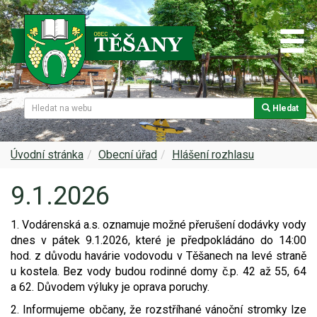
Hledat
Naše obec
Úřední deska
Spolky a sdružení
Škola
Z historie
Samospráva
Kultura
Farnost
Úvodní stránka
Obecní úřad
Hlášení rozhlasu
9.1.2026
Památky v Těšanech
Dokumenty obce
Obecní knihovna
Služby, firmy
1. Vodárenská a.s. oznamuje možné přerušení dodávky vody
Zajímavosti v obci
Projekty
Srub
Zdravotní služby
dnes v pátek 9.1.2026, které je předpokládáno do 14:00
hod. z důvodu havárie vodovodu v Těšanech na levé straně
Znak a prapor obce
Matrika
Sport
Foto, video
u kostela. Bez vody budou rodinné domy č.p. 42 až 55, 64
a 62. Důvodem výluky je oprava poruchy.
Virtuální prohlídka
Hlášení rozhlasu
Ohlédnutí za lety 2015-2019
Rezervační systém obce
2. Informujeme občany, že rozstříhané vánoční stromky lze