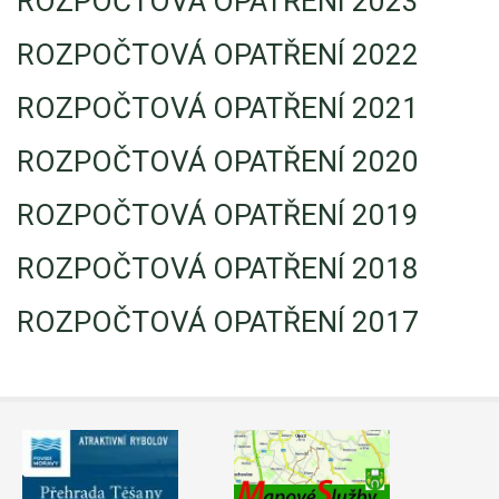
ROZPOČTOVÁ OPATŘENÍ 2023
Video - průlet dronem
Poruchy, omezení
Okolní obce
Nabídka práce
ROZPOČTOVÁ OPATŘENÍ 2022
Naše koně
Mapové služby
Smuteční oznámení
ROZPOČTOVÁ OPATŘENÍ 2021
Kontakty a info
Odkazy
ROZPOČTOVÁ OPATŘENÍ 2020
Zpravodaj
ROZPOČTOVÁ OPATŘENÍ 2019
ROZPOČTOVÁ OPATŘENÍ 2018
ROZPOČTOVÁ OPATŘENÍ 2017