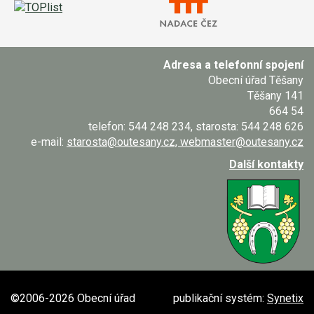
Adresa a telefonní spojení
Obecní úřad Těšany
Těšany 141
664 54
telefon: 544 248 234, starosta: 544 248 626
e-mail:
starosta@outesany.cz, webmaster@outesany.cz
Další kontakty
©2006-2026 Obecní úřad
publikační systém:
Synetix