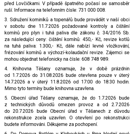
před Lovčičkami. V případě špatného počasí se samosběr
Video - průlet dronem
Poruchy, omezení
Okolní obce
Nabídka práce
ruší. Informace na telefonním čísle: 731 000 008.
3. Sdružení kominíků a topenářů bude provádět v naší obci
Naše koně
Mapové služby
Smuteční oznámení
v sobotu dne 11.7.2026 požadované kontroly a čištění
komínů pro plyn i tuhá paliva dle zákonu č. 34/2016 Sb.
Kontakty a info
Odkazy
za následující ceny: čištění komínů: 450,- Kč, revize kotlů
na tuhá paliva: 1.300,- Kč, dále nabízí levné vložkování,
frézování komínů a výchozí-kolaudační revize. Zájemci se
Zpravodaj
mohou objednat telefonicky na čísle: 608 748 989.
4. Knihovna Těšany oznamuje, že v době prázdnin
od 1.7.2026 do 31.08.2026 bude otevřena pouze v úterý
14.7.2026 a v úterý 11.8.2026 od 17:00 do 18:30 hodin.
Mimo tyto termíny bude knihovna uzavřena.
5. Obecní úřad Těšany oznamuje, že do 1.7.2026 bude
z technických důvodů omezen provoz a od 2.7.2026
do 20.7.2026 bude Obecní úřad v Těšanech z důvodu
rekonstrukce zcela uzavřen. O otevření po rekonstrukci
budete informováni. Děkujeme za pochopení.
6. Do Domova Betlém v Kloboukách u Brna hledají nové