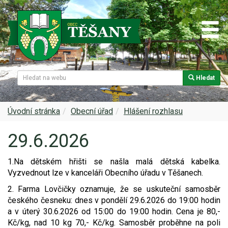
Hledat
Naše obec
Úřední deska
Spolky a sdružení
Škola
Z historie
Samospráva
Kultura
Farnost
Úvodní stránka
Obecní úřad
Hlášení rozhlasu
29.6.2026
Památky v Těšanech
Dokumenty obce
Obecní knihovna
Služby, firmy
1.Na dětském hřišti se našla malá dětská kabelka.
Zajímavosti v obci
Projekty
Srub
Zdravotní služby
Vyzvednout lze v kanceláři Obecního úřadu v Těšanech.
Znak a prapor obce
Matrika
Sport
Foto, video
2. Farma Lovčičky oznamuje, že se uskuteční samosběr
českého česneku: dnes v pondělí 29.6.2026 do 19:00 hodin
a v úterý 30.6.2026 od 15:00 do 19:00 hodin. Cena je 80,-
Virtuální prohlídka
Hlášení rozhlasu
Ohlédnutí za lety 2015-2019
Rezervační systém obce
Kč/kg, nad 10 kg 70,- Kč/kg. Samosběr proběhne na poli