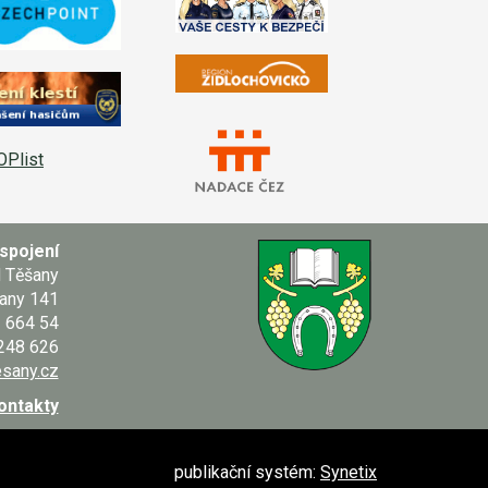
spojení
d Těšany
any 141
664 54
 248 626
sany.cz
kontakty
publikační systém:
Synetix