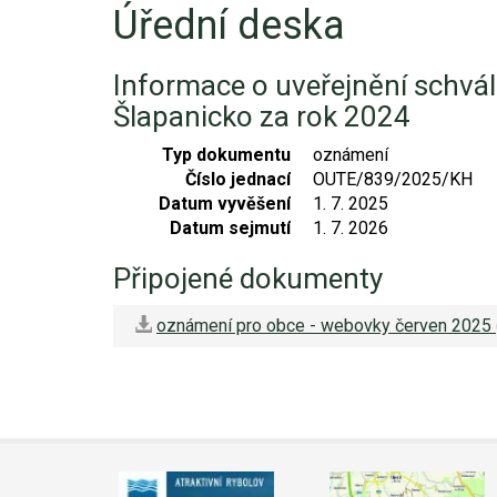
Úřední deska
Video - průlet dronem
Poruchy, omezení
Okolní obce
Nabídka práce
Informace o uveřejnění schv
Naše koně
Mapové služby
Smuteční oznámení
Šlapanicko za rok 2024
Kontakty a info
Odkazy
Typ dokumentu
oznámení
Číslo jednací
OUTE/839/2025/KH
Zpravodaj
Datum vyvěšení
1. 7. 2025
Datum sejmutí
1. 7. 2026
Připojené dokumenty
oznámení pro obce - webovky červen 2025