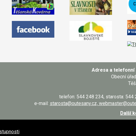
Adresa a telefonní 
Obecní úřa
Těš
telefon: 544 248 234, starosta: 544
e-mail:
starosta@outesany.cz, webmaster@oute
Další 
ístupnosti