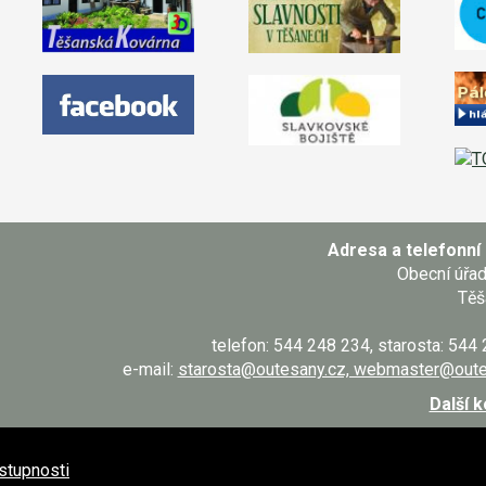
Adresa a telefonní 
Obecní úřa
Těš
telefon: 544 248 234, starosta: 544
e-mail:
starosta@outesany.cz, webmaster@oute
Další 
ístupnosti