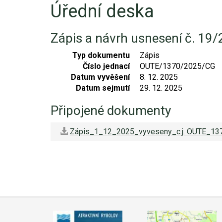
Úřední deska
Video - průlet dronem
Poruchy, omezení
Okolní obce
Nabídka práce
Zápis a návrh usnesení č. 19
Naše koně
Mapové služby
Smuteční oznámení
Typ dokumentu
Zápis
Kontakty a info
Odkazy
Číslo jednací
OUTE/1370/2025/CG
Datum vyvěšení
8. 12. 2025
Zpravodaj
Datum sejmutí
29. 12. 2025
Připojené dokumenty
Zápis_1_12_2025_vyveseny_c.j. OUTE_1