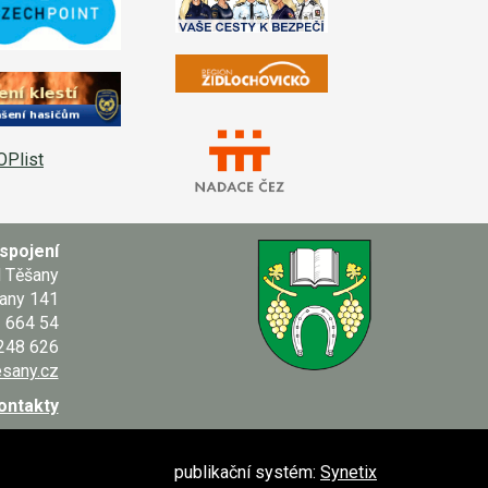
spojení
d Těšany
any 141
664 54
 248 626
sany.cz
kontakty
publikační systém:
Synetix